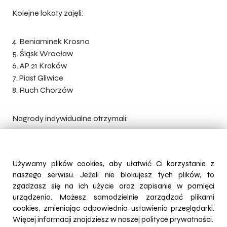
Kolejne lokaty zajęli:
4. Beniaminek Krosno
5. Śląsk Wrocław
6. AP 21 Kraków
7. Piast Gliwice
8. Ruch Chorzów
Nagrody indywidualne otrzymali:
MVP Najlepszy Zawodnik - Jan Janaszek (Motor
Lublin)
Używamy plików cookies, aby ułatwić Ci korzystanie z
Król Strzelców - Bartłomiej Juszczyk (Korona
naszego serwisu. Jeżeli nie blokujesz tych plików, to
Kielce), Stanisław Tynor (Wisła Kraków) - 7 goli
zgadzasz się na ich użycie oraz zapisanie w pamięci
Najlepszy Bramkarz - Damian Skowronek (Piast
urządzenia. Możesz samodzielnie zarządzać plikami
Gliwice)
cookies, zmieniając odpowiednio ustawienia przeglądarki.
Więcej informacji znajdziesz w naszej
polityce prywatności.