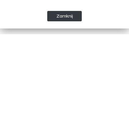
* - turniej dla drużyn z rocznika 2004
Zamknij