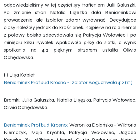
odpowiedzieliśmy w tej części gry trafieniem Julii Gałuszki.
Po zmianie stron Natalia Ligęzka dała Beniaminkowi
prowadzenie, ale Izolator zdołał wyrównać. Decydujące
ciosy należały jednak do krośnianek, najpierw na rajd niemal
z połowy boiska zdecydowała się Patrycja Wołowiec i po
minięciu kilku rywalek wpakowała piłkę do siatki, a wynik
spotkania na 4:2 pięknym strzałem ustaliła Oliwia
Ochędowska.
III Liga Kobiet
Beniaminek Profbud Krosno - Izolator Boguchwała 4:2 (1:1)
Bramki: Julia Gałuszka, Natalia Ligęzka, Patrycja Wołowiec,
Oliwia Ochędowska.
Beniaminek Profbud Krosno:
Weronika Dolańska - Wiktoria
Niemczyk, Maja Krychta, Patrycja Wołowiec, Jagoda
Krzyśko (84. Wiktoria Mazur), Oliwia Borkowska, Natalia