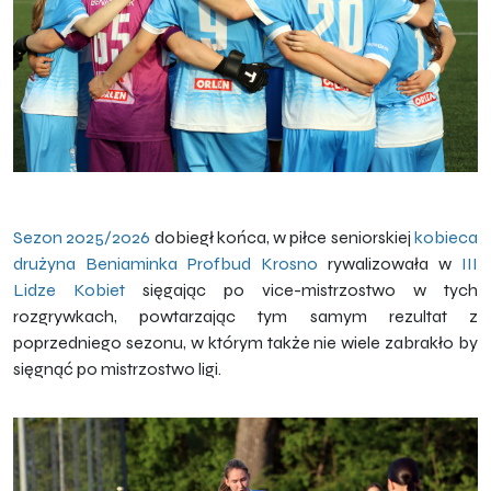
Sezon 2025/2026
dobiegł końca, w piłce seniorskiej
kobieca
drużyna Beniaminka Profbud Krosno
rywalizowała w
III
Lidze Kobiet
sięgając po vice-mistrzostwo w tych
rozgrywkach, powtarzając tym samym rezultat z
poprzedniego sezonu, w którym także nie wiele zabrakło by
sięgnąć po mistrzostwo ligi.