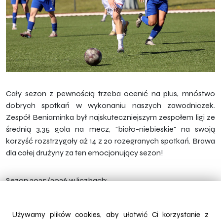
Cały sezon z pewnością trzeba ocenić na plus, mnóstwo
dobrych spotkań w wykonaniu naszych zawodniczek.
Zespół Beniaminka był najskuteczniejszym zespołem ligi ze
średnią 3,35 gola na mecz, "biało-niebieskie" na swoją
korzyść rozstrzygały aż 14 z 20 rozegranych spotkań. Brawa
dla całej drużyny za ten emocjonujący sezon!
Sezon 2025/2026 w liczbach:
Miejsce w tabeli: 2
Rozegranych spotkań: 20
Używamy plików cookies, aby ułatwić Ci korzystanie z
Zwycięstwa: 14