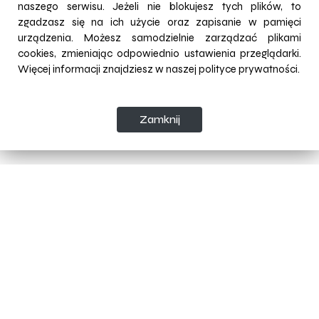
naszego serwisu. Jeżeli nie blokujesz tych plików, to
Remisy: 2
zgadzasz się na ich użycie oraz zapisanie w pamięci
Porażki: 4
urządzenia. Możesz samodzielnie zarządzać plikami
Gole strzelone: 67
cookies, zmieniając odpowiednio ustawienia przeglądarki.
Gole stracone: 25
Więcej informacji znajdziesz w naszej
polityce prywatności.
Udział w rozgrywkach III Ligi Kobiet w rundzie wiosennej
sezonu 2025/2026 został zrealizowany przy pomocy
Zamknij
finansowej Miasta Krosna.