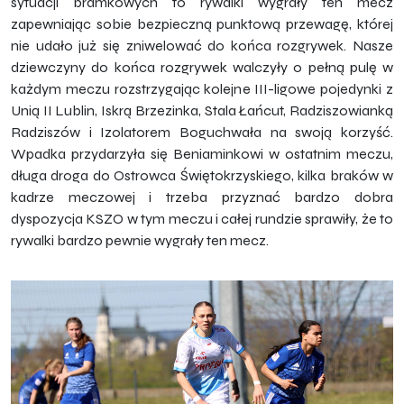
sytuacji bramkowych to rywalki wygrały ten mecz
zapewniając sobie bezpieczną punktową przewagę, której
nie udało już się zniwelować do końca rozgrywek. Nasze
dziewczyny do końca rozgrywek walczyły o pełną pulę w
każdym meczu rozstrzygając kolejne III-ligowe pojedynki z
Unią II Lublin, Iskrą Brzezinka, Stala Łańcut, Radziszowianką
Radziszów i Izolatorem Boguchwała na swoją korzyść.
Wpadka przydarzyła się Beniaminkowi w ostatnim meczu,
długa droga do Ostrowca Świętokrzyskiego, kilka braków w
kadrze meczowej i trzeba przyznać bardzo dobra
dyspozycja KSZO w tym meczu i całej rundzie sprawiły, że to
rywalki bardzo pewnie wygrały ten mecz.