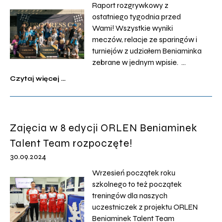
Raport rozgrywkowy z
ostatniego tygodnia przed
Wami! Wszystkie wyniki
meczów, relacje ze sparingów i
turniejów z udziałem Beniaminka
zebrane w jednym wpisie.
WTOREK – 24 WRZEŚNIA Finał –
Czytaj więcej ...
Wojewódzki ORLEN Puchar
Polski Resovia Rzeszów –
Beniaminek Girls / 1:1 (0:0) k. 4:5
Bramki: 1:0 Gabriela Kusior 1:1
Zajęcia w 8 edycji ORLEN Beniaminek
Malwina Stefanowska Karne: 1:0
Talent Team rozpoczęte!
Resovia gol 1:1 Krychta […]
30.09.2024
Wrzesień początek roku
szkolnego to też początek
treningów dla naszych
uczestniczek z projektu ORLEN
Beniaminek Talent Team