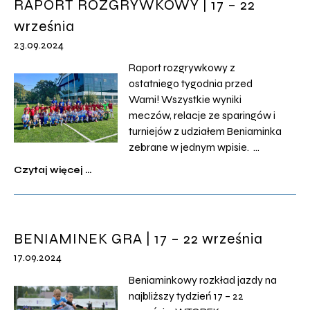
RAPORT ROZGRYWKOWY | 17 – 22
Starszego / Tarnobrzeg / 16:30
września
U12 – Resovia Rzeszów /
Podkarpacka 1 Liga […]
23.09.2024
Raport rozgrywkowy z
ostatniego tygodnia przed
Wami! Wszystkie wyniki
meczów, relacje ze sparingów i
turniejów z udziałem Beniaminka
zebrane w jednym wpisie.
WTOREK – 17 WRZEŚNIA Liga
Czytaj więcej ...
Młodzika Starszego Podokręg
Krosno Piastovia Miejsce
Piastowe – Beniaminek Soccer
Schools U13 / 2:9 (0:6) Bramki:
BENIAMINEK GRA | 17 – 22 września
Szymon Wojnar x2, Hubert Guzik
17.09.2024
x2, Filip Sokołowski x3, Dorian
Kobak i […]
Beniaminkowy rozkład jazdy na
najbliższy tydzień 17 – 22