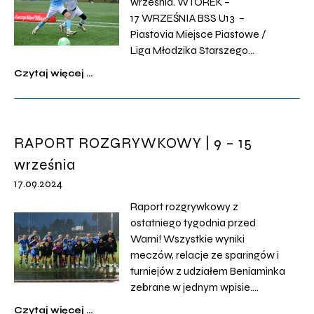
września. WTOREK –
17 WRZEŚNIA BSS U13 –
Piastovia Miejsce Piastowe /
Liga Młodzika Starszego
Podokręg Krosno / Miejsce
Czytaj więcej ...
Piastowe / 17:00 ŚRODA –
18 WRZEŚNIA U13 – UKS SMS
Przemyśl / Podkarpacka 2 Liga
Młodzika Starszego / Przemyśl /
RAPORT ROZGRYWKOWY | 9 – 15
17:00 SENIORKI BENIAMINKA –
września
ZKS Izolator Boguchwała /
Wojewódzki Puchar […]
17.09.2024
Raport rozgrywkowy z
ostatniego tygodnia przed
Wami! Wszystkie wyniki
meczów, relacje ze sparingów i
turniejów z udziałem Beniaminka
zebrane w jednym wpisie.
PONIEDZIAŁEK – 9 WRZEŚNIA
Czytaj więcej ...