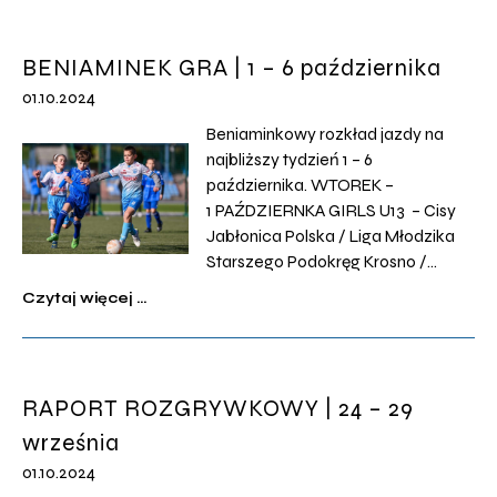
BENIAMINEK GRA | 1 – 6 października
01.10.2024
Beniaminkowy rozkład jazdy na
najbliższy tydzień 1 – 6
października. WTOREK –
1 PAŹDZIERNKA GIRLS U13 – Cisy
Jabłonica Polska / Liga Młodzika
Starszego Podokręg Krosno /
Jabłonica Polska / 16:00
Czytaj więcej ...
ŚRODA – 2 PAŹDZIERNKA U18 –
Partyzant Targowiska / Liga
Juniora Starszego Podokręg
Krosno / Targowiska / 16:00
RAPORT ROZGRYWKOWY | 24 – 29
CZWARTEK – 3 PAŹDZIERNKA
września
U16 – Wisłok Krościenko Wyżne /
[…]
01.10.2024