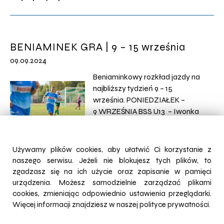
Liga Młodzika Starszego
Podokręg Krosno Beniaminek
Soccer Schools U13 – Iwonka
Iwonicz / 6:0 (4:0) Bramki: Filip
BENIAMINEK GRA | 9 – 15 września
Sokołowski x3, Dorian Kobak,
09.09.2024
Mikołaj Serwatka, Hubert Guzik.
Kadra Beniaminka U13: Mateusz
Beniaminkowy rozkład jazdy na
Buczek […]
najbliższy tydzień 9 – 15
września. PONIEDZIAŁEK –
9 WRZEŚNIA BSS U13 – Iwonka
Iwonicz / Liga Młodzika
Starszego Podokręg Krosno /
Arena Elektryk / 17:00 WTOREK –
Używamy plików cookies, aby ułatwić Ci korzystanie z
Czytaj więcej ...
10 WRZEŚNIA U15 – Perfect
naszego serwisu. Jeżeli nie blokujesz tych plików, to
Przeworsk / Podkarpacka 1 Liga
zgadzasz się na ich użycie oraz zapisanie w pamięci
Trampkarza Starszego /
urządzenia. Możesz samodzielnie zarządzać plikami
Sieniawa / 14:00 ŚRODA –
cookies, zmieniając odpowiednio ustawienia przeglądarki.
RAPORT ROZGRYWKOWY | 3 – 8
11 WRZEŚNIA GIRLS U16 – UKS
Więcej informacji znajdziesz w naszej
polityce prywatności.
września
Wisła Kraków / Centralna Liga