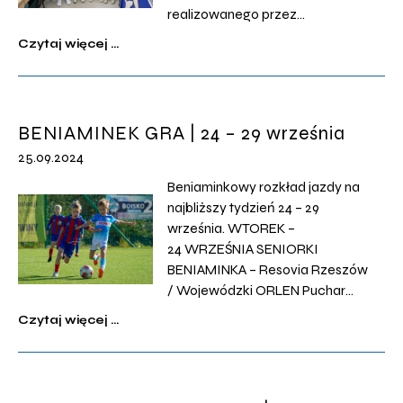
realizowanego przez
Beniaminka przy współpracy z
Czytaj więcej ...
naszym Sponsorem
Strategicznym firmą ORLEN oraz
Sponsorem Głównym Energa SA
z grupy Orlen. Wiktoria Gorzynik,
BENIAMINEK GRA | 24 – 29 września
Amelia Polak i Zuzanna Knap –
25.09.2024
zawodniczki Beniaminek Girls w
ramach 8 edycji projektu #OBTT
Beniaminkowy rozkład jazdy na
są objęte […]
najbliższy tydzień 24 – 29
września. WTOREK –
24 WRZEŚNIA SENIORKI
BENIAMINKA – Resovia Rzeszów
/ Wojewódzki ORLEN Puchar
Polski – FINAŁ / Rzeszów, ul.
Czytaj więcej ...
Wyspiańskiego 22 / 17:30
ŚRODA – 25 WRZEŚNIA U15 –
Siarka Tarnobrzeg /
Podkarpacka 1 Liga Trampkarza