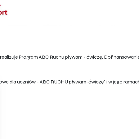
ealizuje Program ABC Ruchu pływam - ćwiczę. Dofinansowanie z
ortowe dla uczniów - ABC RUCHU pływam-ćwiczę" i w jego ramac