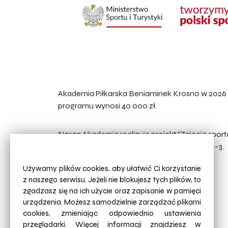
Akademia Piłkarska Beniaminek Krosno w 2026 r
programu wynosi 40 000 zł.
Nasza Akademia realizuje projekt "Zajęcia sp
ogólnorozwojowe zajęcia dla uczniów klas 1-3.
Używamy plików cookies, aby ułatwić Ci korzystanie
z naszego serwisu. Jeżeli nie blokujesz tych plików, to
zgadzasz się na ich użycie oraz zapisanie w pamięci
urządzenia. Możesz samodzielnie zarządzać plikami
cookies, zmieniając odpowiednio ustawienia
przeglądarki. Więcej informacji znajdziesz w